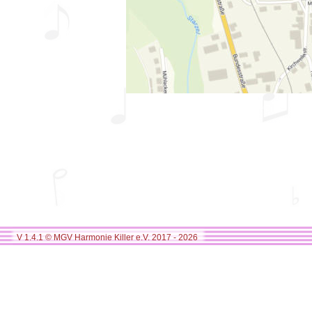
V 1.4.1 © MGV Harmonie Killer e.V. 2017 - 2026